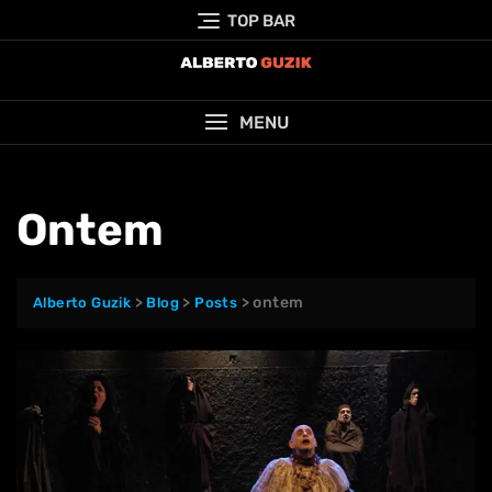
Skip
TOP BAR
to
content
MENU
Ontem
>
>
>
ontem
Alberto Guzik
Blog
Posts