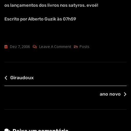
os lançamentos dos livros nos satyros. evoé!
Escrito por Alberto Guzik às 07h59
On
Dez 7, 2006
Leave A Comment
Posts
Ontem
Navegação
Giraudoux
de
ano novo
Post